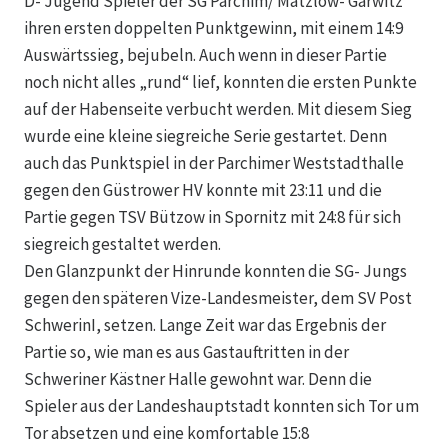
D- Jugend Spieler der SG Parchim/ Matzlow- Garwitz
ihren ersten doppelten Punktgewinn, mit einem 14:9
Auswärtssieg, bejubeln. Auch wenn in dieser Partie
noch nicht alles „rund“ lief, konnten die ersten Punkte
auf der Habenseite verbucht werden. Mit diesem Sieg
wurde eine kleine siegreiche Serie gestartet. Denn
auch das Punktspiel in der Parchimer Weststadthalle
gegen den Güstrower HV konnte mit 23:11 und die
Partie gegen TSV Bützow in Spornitz mit 24:8 für sich
siegreich gestaltet werden.
Den Glanzpunkt der Hinrunde konnten die SG- Jungs
gegen den späteren Vize-Landesmeister, dem SV Post
SchwerinI, setzen. Lange Zeit war das Ergebnis der
Partie so, wie man es aus Gastauftritten in der
Schweriner Kästner Halle gewohnt war. Denn die
Spieler aus der Landeshauptstadt konnten sich Tor um
Tor absetzen und eine komfortable 15:8