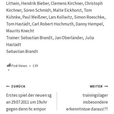
Littwin, Hendrik Bieber, Clemens Kirchner, Christoph
Kirchner, Sören Schmidt, Malte Eickhorst, Tom
Kühnke, Paul Meißner, Lars Kollwitz, Simon Roeschke,
Tom Hastädt, Carl Robert Hochmuth, Danny Hempel,
Maurits Knecht
Trainer: Sebastian Brandt, Jan Oberländer, Julia
Hastädt
Sebastian Brandt
Post Views:
139
Beitragsnavigation
ZURÜCK
WEITER
Erstes spiel der neuen sg
trainingslager
an 29.07.2011 um 19uhr
insbesondere
gegen denn hc empor
erkenntnisse daraus!?!