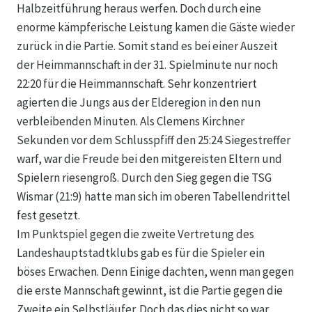
Halbzeitführung heraus werfen. Doch durch eine
enorme kämpferische Leistung kamen die Gäste wieder
zurück in die Partie. Somit stand es bei einer Auszeit
der Heimmannschaft in der 31. Spielminute nur noch
22:20 für die Heimmannschaft. Sehr konzentriert
agierten die Jungs aus der Elderegion in den nun
verbleibenden Minuten. Als Clemens Kirchner
Sekunden vor dem Schlusspfiff den 25:24 Siegestreffer
warf, war die Freude bei den mitgereisten Eltern und
Spielern riesengroß. Durch den Sieg gegen die TSG
Wismar (21:9) hatte man sich im oberen Tabellendrittel
fest gesetzt.
Im Punktspiel gegen die zweite Vertretung des
Landeshauptstadtklubs gab es für die Spieler ein
böses Erwachen. Denn Einige dachten, wenn man gegen
die erste Mannschaft gewinnt, ist die Partie gegen die
Zweite ein Selbstläufer. Doch das dies nicht so war,