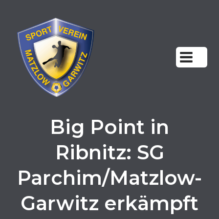
Zum
Inhalt
springen
Big Point in
Ribnitz: SG
Parchim/Matzlow-
Garwitz erkämpft