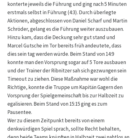
konterte jeweils die Führung und ging nach 5 Minuten
erstmals selbst in Führung (4:3). Durch überlegte
Aktionen, abgeschlossen von Daniel Scharf und Martin
Schröder, gelang es die Führung weiter auszubauen.
Hinzu kam, dass die Deckung sehr gut stand und
Marcel Gutsche im Tor bereits früh andeutete, dass
dies sein tag werden würde. Beim Stand von 14:9
konnte man den Vorsprung sogar auf 5 Tore ausbauen
und der Trainer der Ribnitzer sah sich gezwungen sein
Timeout zu ziehen. Diese Maßnahme war wohl die
Richtige, konnte die Truppe um Kapitän Gagern den
Vorsprung der Spielgemeinschaft bis zur Halbzeit zu
egalisieren. Beim Stand von 15:15 ging es zum
Pausentee.
Wer zu diesem Zeitpunkt bereits von einem
denkwürdigen Spiel sprach, sollte Recht behalten,
denn beide Teams knüpften in Halbzeit zwei nahtlos an