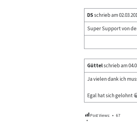
DS
schrieb am 02.03.20
Super Support von den 
Güttel
schrieb am 04.0
Ja vielen dank ich mu
Egal hat sich gelohnt 
Post Views:
67