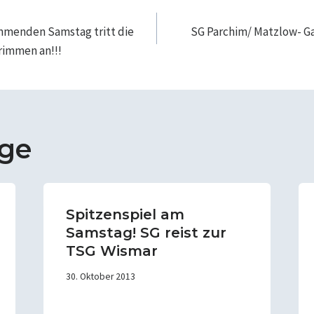
navigation
menden Samstag tritt die
SG Parchim/ Matzlow- Ga
rimmen an!!!
äge
Spitzenspiel am
Samstag! SG reist zur
TSG Wismar
30. Oktober 2013