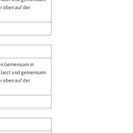
r oben auf der
en.Gemeinsam in
d lasst und gemeinsam
r oben auf der