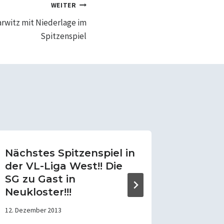
WEITER
rwitz mit Niederlage im
Spitzenspiel
Nächstes Spitzenspiel in
Hallen
der VL-Liga West!! Die
30. Oktober
SG zu Gast in
Neukloster!!!
12. Dezember 2013