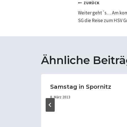
Beitrags
ZURÜCK
Weiter geht´s… Am kom
SG die Reise zum HSV G
Ähnliche Beitr
Samstag in Spornitz
0.
8. März 2013
Uni