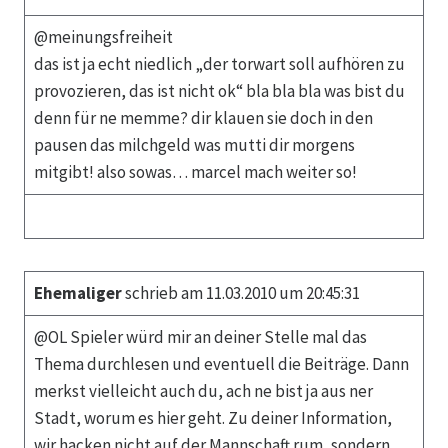
@meinungsfreiheit
das ist ja echt niedlich „der torwart soll aufhören zu
provozieren, das ist nicht ok“ bla bla bla was bist du
denn für ne memme? dir klauen sie doch in den
pausen das milchgeld was mutti dir morgens
mitgibt! also sowas… marcel mach weiter so!
Ehemaliger
schrieb am 11.03.2010 um 20:45:31
@OL Spieler würd mir an deiner Stelle mal das
Thema durchlesen und eventuell die Beiträge. Dann
merkst vielleicht auch du, ach ne bist ja aus ner
Stadt, worum es hier geht. Zu deiner Information,
wir hacken nicht auf der Mannschaft rum, sondern