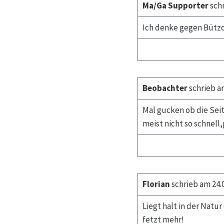
Ma/Ga Supporter
schr
Ich denke gegen Bützo
Beobachter
schrieb am
Mal gucken ob die Seit
meist nicht so schnell,
Florian
schrieb am 24.0
Liegt halt in der Natu
fetzt mehr!