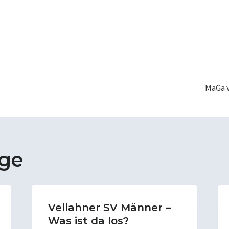
navigation
MaGa v
äge
Vellahner SV Männer –
Was ist da los?