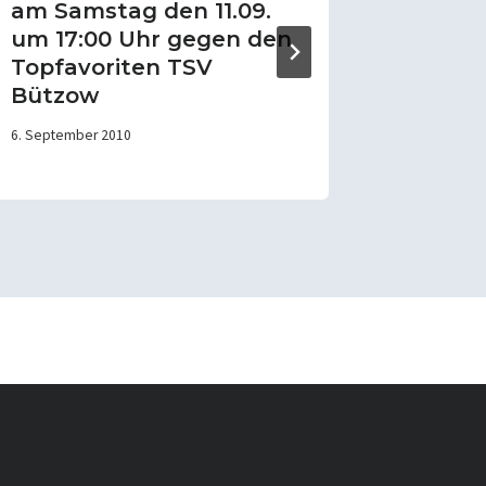
am Samstag den 11.09.
Banzk
um 17:00 Uhr gegen den
wird??
Topfavoriten TSV
20. Januar 2
Bützow
6. September 2010