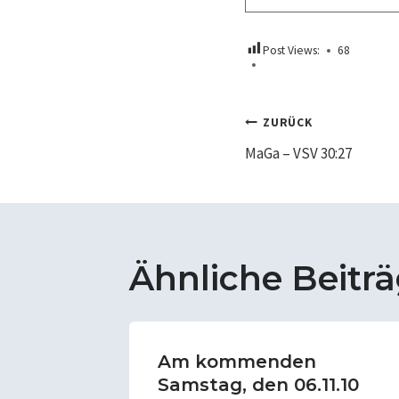
Post Views:
68
Beitrags
ZURÜCK
MaGa – VSV 30:27
Ähnliche Beitr
!!!!!!!
Am kommenden
Samstag, den 06.11.10