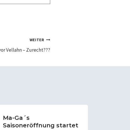
WEITER
or Vellahn – Zurecht???
Ma-Ga´s
Ist sc
Saisoneröffnung startet
das Sp