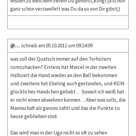
wissen zu welchem Verein Du gehörst,klingt ja schon
ganz schön verzweifelt was Du da so von Dir gibst;)
@…
schrieb am 05.10.2011 um 09:24:09
was soll der Quatsch immer auf den Torhütern
rumzuhacken? Erstens hat Marcel in der zweiten
Halbzeit die Hand wieder an den Ball bekommen
und zweitens hat Ebeling auch gestanden, und KEIN
glückliches Händchen gehabt… Soweit ich weiß hat
er nicht einen abwehren können… Aber was solls, die
Mannschaft als ganzes zählt und das die Punkte zu
hause geblieben sind.
Das wird man in der Liga nicht so oft zu sehen