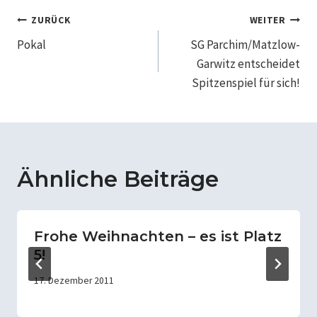
Beitragsnavigation
ZURÜCK
WEITER
Pokal
SG Parchim/Matzlow-
Garwitz entscheidet
Spitzenspiel für sich!
Ähnliche Beiträge
Frohe Weihnachten – es ist Platz
5!
17. Dezember 2011