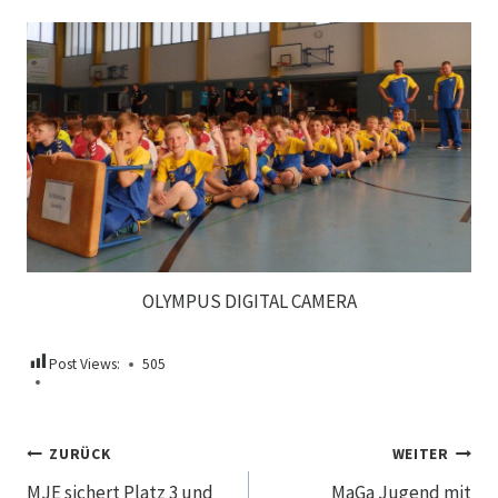
OLYMPUS DIGITAL CAMERA
Post Views:
505
Beitragsnavigation
ZURÜCK
WEITER
MJE sichert Platz 3 und
MaGa Jugend mit