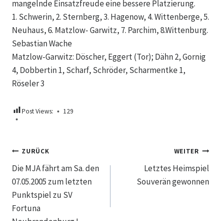
mangelnde Einsatzfreude eine bessere Platzierung.
1. Schwerin, 2. Sternberg, 3. Hagenow, 4. Wittenberge, 5.
Neuhaus, 6. Matzlow- Garwitz, 7. Parchim, 8.Wittenburg.
Sebastian Wache
Matzlow-Garwitz: Döscher, Eggert (Tor); Dähn 2, Gornig
4, Dobbertin 1, Scharf, Schröder, Scharmentke 1,
Röseler 3
Post Views:
129
Beitragsnavigation
ZURÜCK
WEITER
Die MJA fährt am Sa. den
Letztes Heimspiel
07.05.2005 zum letzten
Souverän gewonnen
Punktspiel zu SV
Fortuna