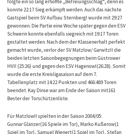
folgte ein so lang erhoffte „Befreiungsschlag“, denn es
konnte 22:17 Sieg erkämpft werden. Auch das nächste
Gastspiel beim SV Aufbau SternbergI wurde mit 29:27
gewonnen. Die Partie eine Woche später gegen den ESV
Schwerin konnte ebenfalls siegreich mit 19:17 Toren
gestaltet werden. Nach dem der Klassenerhalt perfekt
gemacht wurde, verlor der SV Matzlow/ GarwitzII die
beiden letzten Saisonbegegnungen beim Güstrower
HVII (25:26) und gegen den ESV HagenowI(26:28). Somit
wurde die erste Kreisligasaison auf dem 7.
Tabellenplatz mit 14:22 Punkten und 466:489 Toren
beendet. Kay Dinse war am Ende der Saison mit161
Bester der Torschützenliste.
Für MatzlowII spielten in der Saison 2004/05:
Gunnar Glänzer(16 Spiele im Tor), Marko Kußerow(1
Spiel im Tor), Samuel Wienert(1 Spiel im Tor), Stefan