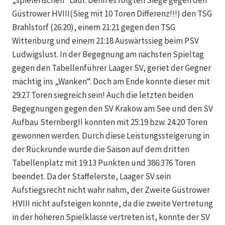
„spielerischen“ Lauf. Denn es folgten Siege gegen den
Güstrower HVIII(Sieg mit 10 Toren Differenz!!!) den TSG
Brahlstorf (26:20), einem 21:21 gegen den TSG
Wittenburg und einem 21:18 Auswärtssieg beim PSV
Ludwigslust. In der Begegnung am nächsten Spieltag
gegen den Tabellenführer Laager SV, geriet der Gegner
mächtig ins „Wanken“. Doch am Ende konnte dieser mit
29:27 Toren siegreich sein! Auch die letzten beiden
Begegnungen gegen den SV Krakow am See und den SV
Aufbau SternbergII konnten mit 25:19 bzw. 24:20 Toren
gewonnen werden. Durch diese Leistungssteigerung in
der Rückrunde wurde die Saison auf dem dritten
Tabellenplatz mit 19:13 Punkten und 386:376 Toren
beendet. Da der Staffelerste, Laager SV sein
Aufstiegsrecht nicht wahr nahm, der Zweite Güstrower
HVIII nicht aufsteigen konnte, da die zweite Vertretung
in der höheren Spielklasse vertreten ist, konnte der SV